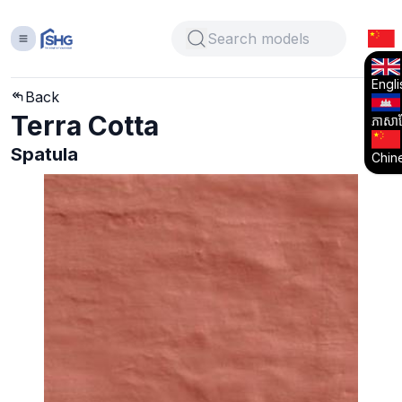
Engli
Back
Terra Cotta
ភាសាខ្
Spatula
Chin